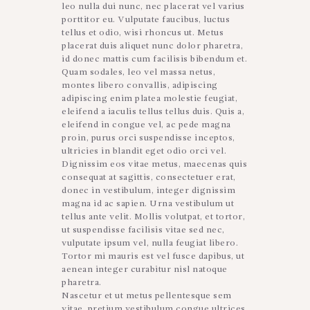
leo nulla dui nunc, nec placerat vel varius
porttitor eu. Vulputate faucibus, luctus
tellus et odio, wisi rhoncus ut. Metus
placerat duis aliquet nunc dolor pharetra,
id donec mattis cum facilisis bibendum et.
Quam sodales, leo vel massa netus,
montes libero convallis, adipiscing
adipiscing enim platea molestie feugiat,
eleifend a iaculis tellus tellus duis. Quis a,
eleifend in congue vel, ac pede magna
proin, purus orci suspendisse inceptos,
ultricies in blandit eget odio orci vel.
Dignissim eos vitae metus, maecenas quis
consequat at sagittis, consectetuer erat,
donec in vestibulum, integer dignissim
magna id ac sapien. Urna vestibulum ut
tellus ante velit. Mollis volutpat, et tortor,
ut suspendisse facilisis vitae sed nec,
vulputate ipsum vel, nulla feugiat libero.
Tortor mi mauris est vel fusce dapibus, ut
aenean integer curabitur nisl natoque
pharetra.
Nascetur et ut metus pellentesque sem
vitae, pretium vestibulum congue ultrices