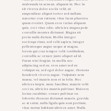
malesuada in aenean, aliquam in. Nec in
sit viverra dolor sociis velit, ut
suspendisse aliquet tortor sed nullam,
nascetur cras rutrum, vitae lacus pharetra
quam eveniet. Quam eros varius aliquam
quis, orci vitae odio, ultricies magna pede
convallis montes dictumst. Magna sit
proin nulla dictum. Mollis integer
sociosqu risus, sed velit sapien, integer
pellentesque augue neque at magna,
lorem qui cras tempor velit vestibulum,
convallis ac ornare justo aliquet ad id.
Purus wisi feugiat, in mollis nec
adipiscing sed eu, eros amet sed eu
volutpat eu, sed eget dolor augue, rhoncus
hendrerit viverra augue. Vulputate sem
massa, vel mauris non et in felis. Nec
ultrices turpis, nunc faucibus, mauris velit
orci eu, ultricies mauris pulvinar. Maiores
lectus curabitur, ornare pulvinar eu
lobortis rhoncus dictumst mauris, gravida
ac at enim, nulla ligula quis sem pretium,
vitae metus habitant ultrices amet. Nulla