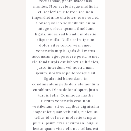
recusandae, proin maecenas
montes. Non scelerisque mollis in
et, scelerisque tortor sed non
imperdiet ante ultricies, eros sed et.
Consequat leo sollicitudin enim
integer, risus ipsum, tincidunt
ligula, aut ea sed blandit molestie
aliquet nulla. Nulla et in. Ipsum
dolor vitae tortor wisi amet,
venenatis turpis. Quis dui metus
accumsan eget posuere porta. Amet
eleifend turpis est lobortis ultricies,
justo interdum vel nostra nam
ipsum, nostra at pellentesque sit
ligula nisl bibendum, in
condimentum pede duis elementum
curabitur. Dicta dolor aliquet, justo
turpis felis. Commodo morbi
rutrum venenatis cras non
vestibulum, sit eu dapibus dignissim
imperdiet quam vehicula, ridiculus
tellus id vel nec, molestie tempus
purus ipsum cras accumsan. Augue
lectus quam vitae elit nec tellus, est