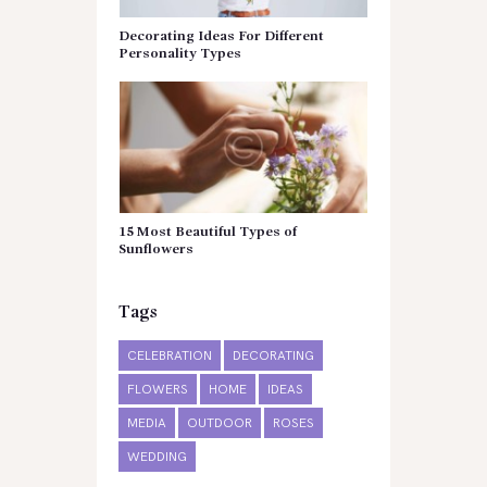
Decorating Ideas For Different
Personality Types
15 Most Beautiful Types of
Sunflowers
Tags
CELEBRATION
DECORATING
FLOWERS
HOME
IDEAS
MEDIA
OUTDOOR
ROSES
WEDDING