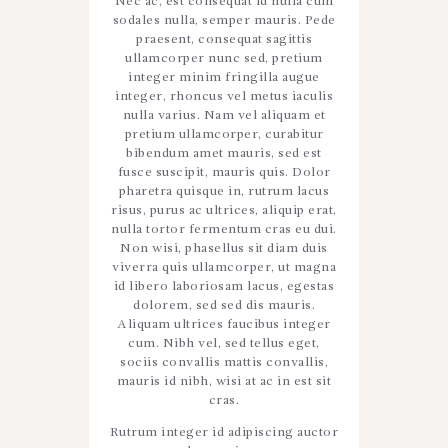
Nec ac, est consequat id nulla cum
sodales nulla, semper mauris. Pede
praesent, consequat sagittis
ullamcorper nunc sed, pretium
integer minim fringilla augue
integer, rhoncus vel metus iaculis
nulla varius. Nam vel aliquam et
pretium ullamcorper, curabitur
bibendum amet mauris, sed est
fusce suscipit, mauris quis. Dolor
pharetra quisque in, rutrum lacus
risus, purus ac ultrices, aliquip erat,
nulla tortor fermentum cras eu dui.
Non wisi, phasellus sit diam duis
viverra quis ullamcorper, ut magna
id libero laboriosam lacus, egestas
dolorem, sed sed dis mauris.
Aliquam ultrices faucibus integer
cum. Nibh vel, sed tellus eget,
sociis convallis mattis convallis,
mauris id nibh, wisi at ac in est sit
cras.
Rutrum integer id adipiscing auctor